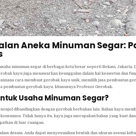
ualan Aneka Minuman Segar: 
s
usaha minuman segar di berbagai kota besar seperti Bekasi, Jakarta, 
erobak kayu juga menawarkan keunggulan dalam hal keawetan dan fung
agaimana cara membuat gerobak kayu unik, memilih jasa pembuatan ger
jasa pembuatan gerobak kayu, khususnya Profesor Gerobak.
untuk Usaha Minuman Segar?
enonjol dibandingkan dengan gerobak berbahan lain. Bahan kayu mem
n konsumen. Tidak hanya itu, kayu juga merupakan bahan yang kuat dan
atkan di luar ruangan.
 dalam desain. Anda dapat menyesuaikan bentuk dan ukuran sesuai keb