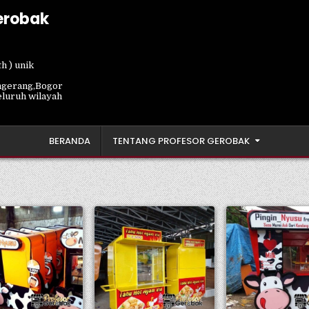
erobak
h ) unik
ngerang,Bogor
eluruh wilayah
BERANDA
TENTANG PROFESOR GEROBAK