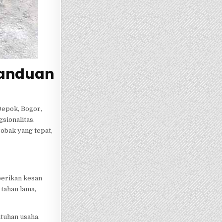
Panduan
Depok, Bogor,
sionalitas.
obak yang tepat,
berikan kesan
 tahan lama,
utuhan usaha.