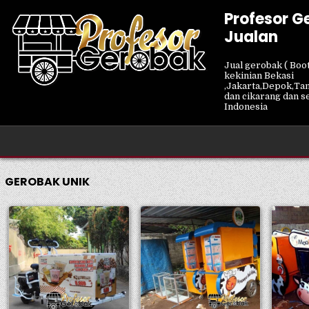
Skip
Profesor G
to
Jualan
content
Jual gerobak ( Boot
kekinian Bekasi
,Jakarta,Depok,Ta
dan cikarang dan s
Indonesia
GEROBAK UNIK