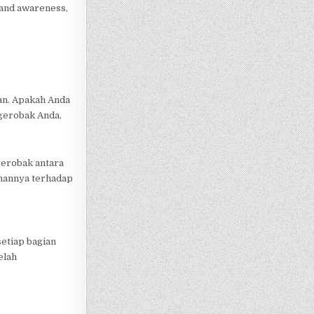
rand awareness,
an. Apakah Anda
 gerobak Anda.
gerobak antara
hanannya terhadap
setiap bagian
elah