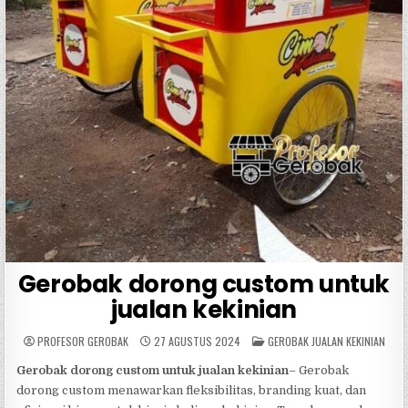
Gerobak dorong custom untuk
jualan kekinian
POSTED
PROFESOR GEROBAK
27 AGUSTUS 2024
GEROBAK JUALAN KEKINIAN
IN
Gerobak dorong custom untuk jualan kekinian
– Gerobak
dorong custom menawarkan fleksibilitas, branding kuat, dan