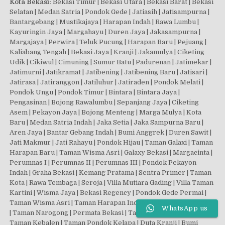
Kota Bekasi:
Bekasi Timur | Bekasi Utara | Bekasi Barat | Bekasi
Selatan | Medan Satria | Pondok Gede | Jatiasih | Jatisampurna |
Bantargebang | Mustikajaya | Harapan Indah | Rawa Lumbu |
Kayuringin Jaya | Margahayu | Duren Jaya | Jakasampurna |
Margajaya | Perwira | Teluk Pucung | Harapan Baru | Pejuang |
Kaliabang Tengah | Bekasi Jaya | Kranji | Jakamulya | Ciketing
Udik | Cikiwul | Cimuning | Sumur Batu | Padurenan | Jatimekar |
Jatimurni | Jatikramat | Jatibening | Jatibening Baru | Jatisari |
Jatirasa | Jatiranggon | Jatiluhur | Jatiraden | Pondok Melati |
Pondok Ungu | Pondok Timur | Bintara | Bintara Jaya |
Pengasinan | Bojong Rawalumbu | Sepanjang Jaya | Ciketing
Asem | Pekayon Jaya | Bojong Menteng | Marga Mulya | Kota
Baru | Medan Satria Indah | Jaka Setia | Jaka Sampurna Baru |
Aren Jaya | Bantar Gebang Indah | Bumi Anggrek | Duren Sawit |
Jati Makmur | Jati Rahayu | Pondok Hijau | Taman Galaxi | Taman
Harapan Baru | Taman Wisma Asri | Galaxy Bekasi | Margacinta |
Perumnas I | Perumnas II | Perumnas III | Pondok Pekayon
Indah | Graha Bekasi | Kemang Pratama | Sentra Primer | Taman
Kota | Rawa Tembaga | Seroja | Villa Mutiara Gading | Villa Taman
Kartini | Wisma Jaya | Bekasi Regency | Pondok Gede Permai |
Taman Wisma Asri | Taman Harapan Indah | Jati Asih Residence
WhatsApp us
| Taman Narogong | Permata Bekasi | Taman Tridaya Indah |
Taman Kebalen | Taman Pondok Kelapa | Duta Kranji | Bumi