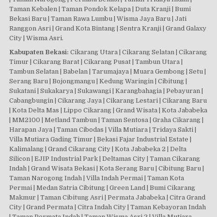
Taman Kebalen | Taman Pondok Kelapa | Duta Kranji | Bumi
Bekasi Baru | Taman Rawa Lumbu | Wisma Jaya Baru | Jati
Ranggon Asri | Grand Kota Bintang | Sentra Kranji | Grand Galaxy
City | Wisma Asri.
Kabupaten Bekasi:
Cikarang Utara | Cikarang Selatan | Cikarang
Timur | Cikarang Barat | Cikarang Pusat | Tambun Utara |
Tambun Selatan | Babelan | Tarumajaya | Muara Gembong | Setu |
Serang Baru | Bojongmangu | Kedung Waringin | Cibitung |
Sukatani | Sukakarya | Sukawangi | Karangbahagia | Pebayuran |
Cabangbungin | Cikarang Jaya | Cikarang Lestari | Cikarang Baru
| Kota Delta Mas | Lippo Cikarang | Grand Wisata | Kota Jababeka
| MM2100 | Metland Tambun | Taman Sentosa | Graha Cikarang |
Harapan Jaya | Taman Cibodas | Villa Mutiara | Tridaya Sakti |
Villa Mutiara Gading Timur | Bekasi Fajar Industrial Estate |
Kalimalang | Grand Cikarang City | Kota Jababeka 2 | Delta
Silicon | EJIP Industrial Park | Deltamas City | Taman Cikarang
Indah | Grand Wisata Bekasi | Kota Serang Baru | Cibitung Baru |
Taman Narogong Indah | Villa Indah Permai | Taman Kota
Permai | Medan Satria Cibitung | Green Land | Bumi Cikarang
Makmur | Taman Cibitung Asri | Permata Jababeka | Citra Grand
City | Grand Permata | Citra Indah City | Taman Kebayoran Indah
| Taman Permata Indah | Taman Wisma Asri 2 | Villa Mutiara