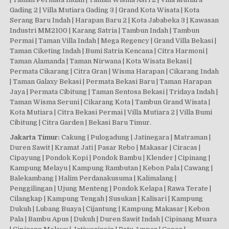
Gading 2 | Villa Mutiara Gading 3 | Grand Kota Wisata | Kota
Serang Baru Indah | Harapan Baru 2 | Kota Jababeka 3 | Kawasan
Industri MM2100 | Karang Satria | Tambun Indah | Tambun
Permai | Taman Villa Indah | Mega Regency | Grand Villa Bekasi |
Taman Ciketing Indah | Bumi Satria Kencana | Citra Harmoni |
Taman Alamanda | Taman Nirwana | Kota Wisata Bekasi |
Permata Cikarang | Citra Gran | Wisma Harapan | Cikarang Indah
| Taman Galaxy Bekasi | Permata Bekasi Baru | Taman Harapan
Jaya | Permata Cibitung | Taman Sentosa Bekasi | Tridaya Indah |
Taman Wisma Seruni | Cikarang Kota | Tambun Grand Wisata |
Kota Mutiara | Citra Bekasi Permai | Villa Mutiara 2 | Villa Bumi
Cibitung | Citra Garden | Bekasi Baru Timur.
Jakarta Timur:
Cakung | Pulogadung | Jatinegara | Matraman |
Duren Sawit | Kramat Jati | Pasar Rebo | Makasar | Ciracas |
Cipayung | Pondok Kopi | Pondok Bambu | Klender | Cipinang |
Kampung Melayu | Kampung Rambutan | Kebon Pala | Cawang |
Balekambang | Halim Perdanakusuma | Kalimalang |
Penggilingan | Ujung Menteng | Pondok Kelapa | Rawa Terate |
Cilangkap | Kampung Tengah | Susukan | Kalisari | Kampung
Dukuh | Lubang Buaya | Cijantung | Kampung Makasar | Kebon
Pala | Bambu Apus | Dukuh | Duren Sawit Indah | Cipinang Muara