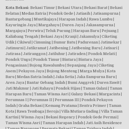
Kota Bekasi:
Bekasi Timur | Bekasi Utara | Bekasi Barat | Bekasi
Selatan | Medan Satria | Pondok Gede | Jatiasih | Jatisampurna |
Bantargebang | Mustikajaya | Harapan Indah | Rawa Lumbu |
Kayuringin Jaya | Margahayu | Duren Jaya | Jakasampurna |
Margajaya | Perwira | Teluk Pucung | Harapan Baru | Pejuang |
Kaliabang Tengah | Bekasi Jaya | Kranji | Jakamulya | Ciketing
Udik | Cikiwul | Cimuning | Sumur Batu | Padurenan | Jatimekar |
Jatimurni | Jatikramat | Jatibening | Jatibening Baru | Jatisari |
Jatirasa | Jatiranggon | Jatiluhur | Jatiraden | Pondok Melati |
Pondok Ungu | Pondok Timur | Bintara | Bintara Jaya |
Pengasinan | Bojong Rawalumbu | Sepanjang Jaya | Ciketing
Asem | Pekayon Jaya | Bojong Menteng | Marga Mulya | Kota
Baru | Medan Satria Indah | Jaka Setia | Jaka Sampurna Baru |
Aren Jaya | Bantar Gebang Indah | Bumi Anggrek | Duren Sawit |
Jati Makmur | Jati Rahayu | Pondok Hijau | Taman Galaxi | Taman
Harapan Baru | Taman Wisma Asri | Galaxy Bekasi | Margacinta |
Perumnas I | Perumnas II | Perumnas III | Pondok Pekayon
Indah | Graha Bekasi | Kemang Pratama | Sentra Primer | Taman
Kota | Rawa Tembaga | Seroja | Villa Mutiara Gading | Villa Taman
Kartini | Wisma Jaya | Bekasi Regency | Pondok Gede Permai |
Taman Wisma Asri | Taman Harapan Indah | Jati Asih Residence
| Taman Narogong | Permata Bekasi | Taman Tridaya Indah |