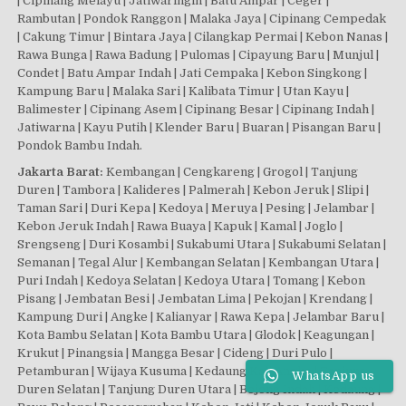
| Cipinang Melayu | Jatiwaringin | Batu Ampar | Ceger |
Rambutan | Pondok Ranggon | Malaka Jaya | Cipinang Cempedak
| Cakung Timur | Bintara Jaya | Cilangkap Permai | Kebon Nanas |
Rawa Bunga | Rawa Badung | Pulomas | Cipayung Baru | Munjul |
Condet | Batu Ampar Indah | Jati Cempaka | Kebon Singkong |
Kampung Baru | Malaka Sari | Kalibata Timur | Utan Kayu |
Balimester | Cipinang Asem | Cipinang Besar | Cipinang Indah |
Jatiwarna | Kayu Putih | Klender Baru | Buaran | Pisangan Baru |
Pondok Bambu Indah.
Jakarta Barat:
Kembangan | Cengkareng | Grogol | Tanjung
Duren | Tambora | Kalideres | Palmerah | Kebon Jeruk | Slipi |
Taman Sari | Duri Kepa | Kedoya | Meruya | Pesing | Jelambar |
Kebon Jeruk Indah | Rawa Buaya | Kapuk | Kamal | Joglo |
Srengseng | Duri Kosambi | Sukabumi Utara | Sukabumi Selatan |
Semanan | Tegal Alur | Kembangan Selatan | Kembangan Utara |
Puri Indah | Kedoya Selatan | Kedoya Utara | Tomang | Kebon
Pisang | Jembatan Besi | Jembatan Lima | Pekojan | Krendang |
Kampung Duri | Angke | Kalianyar | Rawa Kepa | Jelambar Baru |
Kota Bambu Selatan | Kota Bambu Utara | Glodok | Keagungan |
Krukut | Pinangsia | Mangga Besar | Cideng | Duri Pulo |
Petamburan | Wijaya Kusuma | Kedaung Kali Angke | Tanjung
WhatsApp us
Duren Selatan | Tanjung Duren Utara | Bojong Indah | Kedaung |