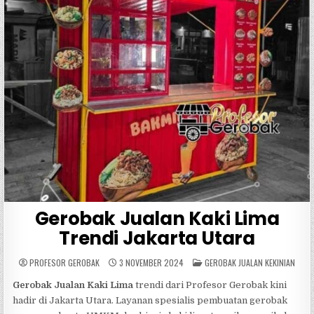
Gerobak Jualan Kaki Lima
Trendi Jakarta Utara
POSTED
PROFESOR GEROBAK
3 NOVEMBER 2024
GEROBAK JUALAN KEKINIAN
IN
Gerobak Jualan Kaki Lima
trendi dari Profesor Gerobak kini
hadir di Jakarta Utara. Layanan spesialis pembuatan gerobak