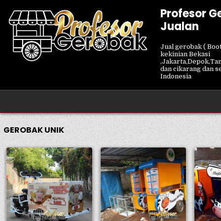
Skip
Profesor G
to
Jualan
content
Jual gerobak ( Boot
kekinian Bekasi
,Jakarta,Depok,Ta
dan cikarang dan s
Indonesia
GEROBAK UNIK