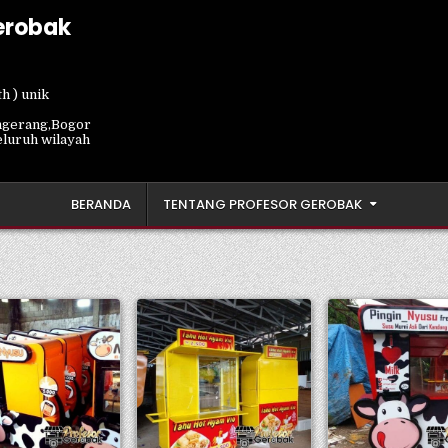
erobak
h ) unik
ngerang,Bogor
eluruh wilayah
BERANDA
TENTANG PROFESOR GEROBAK