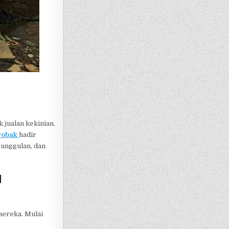
 jualan kekinian.
robak
hadir
eunggulan, dan
a
mereka. Mulai