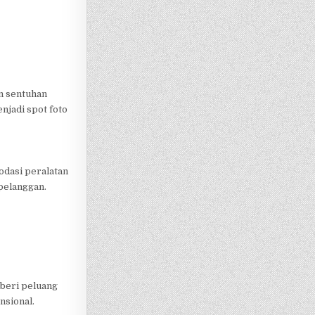
n sentuhan
njadi spot foto
odasi peralatan
pelanggan.
mberi peluang
nsional.