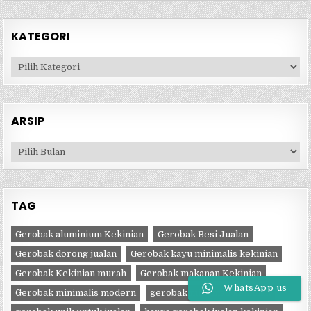
KATEGORI
Kategori
ARSIP
Arsip
TAG
Gerobak aluminium Kekinian
Gerobak Besi Jualan
Gerobak dorong jualan
Gerobak kayu minimalis kekinian
Gerobak Kekinian murah
Gerobak makanan Kekinian
WhatsApp us
Gerobak minimalis modern
gerobak minuman kekinian