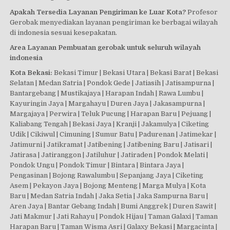
Apakah Tersedia Layanan Pengiriman ke Luar Kota?
Profesor
Gerobak menyediakan layanan pengiriman ke berbagai wilayah
di indonesia sesuai kesepakatan.
Area Layanan Pembuatan gerobak untuk seluruh wilayah
indonesia
Kota Bekasi:
Bekasi Timur | Bekasi Utara | Bekasi Barat | Bekasi
Selatan | Medan Satria | Pondok Gede | Jatiasih | Jatisampurna |
Bantargebang | Mustikajaya | Harapan Indah | Rawa Lumbu |
Kayuringin Jaya | Margahayu | Duren Jaya | Jakasampurna |
Margajaya | Perwira | Teluk Pucung | Harapan Baru | Pejuang |
Kaliabang Tengah | Bekasi Jaya | Kranji | Jakamulya | Ciketing
Udik | Cikiwul | Cimuning | Sumur Batu | Padurenan | Jatimekar |
Jatimurni | Jatikramat | Jatibening | Jatibening Baru | Jatisari |
Jatirasa | Jatiranggon | Jatiluhur | Jatiraden | Pondok Melati |
Pondok Ungu | Pondok Timur | Bintara | Bintara Jaya |
Pengasinan | Bojong Rawalumbu | Sepanjang Jaya | Ciketing
Asem | Pekayon Jaya | Bojong Menteng | Marga Mulya | Kota
Baru | Medan Satria Indah | Jaka Setia | Jaka Sampurna Baru |
Aren Jaya | Bantar Gebang Indah | Bumi Anggrek | Duren Sawit |
Jati Makmur | Jati Rahayu | Pondok Hijau | Taman Galaxi | Taman
Harapan Baru | Taman Wisma Asri | Galaxy Bekasi | Margacinta |