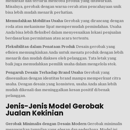
mendekat dan tertarik mencoba produk yang ditawarkan.
Misalnya, gerobak dengan warna cerah atau pencahayaan unik
bisa lebih mudah menarik perhatian.
Memudahkan Mobilitas Usaha
Gerobak yang dirancang dengan
roda atau mekanisme lipat mempermudah pemindahan. Usaha
Anda bisa lebih fleksibel dalam menyesuaikan lokasi penjualan
berdasarkan permintaan atau acara tertentu.
Fleksibilitas dalam Penataan Produk
Desain gerobak yang
efisien memungkinkan Anda untuk menata produk dengan lebih
menarik dan mudah diakses oleh pelanggan. Tata letak yang
baik juga memudahkan pemilik usaha dalam mengelola stok.
Pengaruh Desain Terhadap Brand Usaha
Gerobak yang
disesuaikan dengan identitas brand mampu memperkuat citra
usaha. Dengan desain yang konsisten, usaha Anda akan lebih
mudah dikenali dan meninggalkan kesan positif di benak
pelanggan.
Jenis-Jenis Model Gerobak
Jualan Kekinian
Gerobak Minimalis dengan Desain Modern
Gerobak minimalis
menawarkan tampilan yang elegan dan sederhana. Model ini