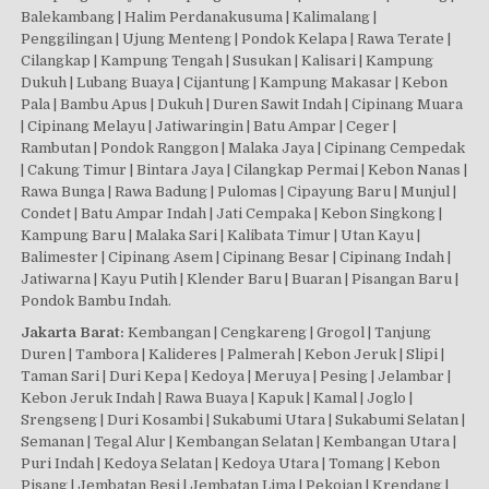
Balekambang | Halim Perdanakusuma | Kalimalang |
Penggilingan | Ujung Menteng | Pondok Kelapa | Rawa Terate |
Cilangkap | Kampung Tengah | Susukan | Kalisari | Kampung
Dukuh | Lubang Buaya | Cijantung | Kampung Makasar | Kebon
Pala | Bambu Apus | Dukuh | Duren Sawit Indah | Cipinang Muara
| Cipinang Melayu | Jatiwaringin | Batu Ampar | Ceger |
Rambutan | Pondok Ranggon | Malaka Jaya | Cipinang Cempedak
| Cakung Timur | Bintara Jaya | Cilangkap Permai | Kebon Nanas |
Rawa Bunga | Rawa Badung | Pulomas | Cipayung Baru | Munjul |
Condet | Batu Ampar Indah | Jati Cempaka | Kebon Singkong |
Kampung Baru | Malaka Sari | Kalibata Timur | Utan Kayu |
Balimester | Cipinang Asem | Cipinang Besar | Cipinang Indah |
Jatiwarna | Kayu Putih | Klender Baru | Buaran | Pisangan Baru |
Pondok Bambu Indah.
Jakarta Barat:
Kembangan | Cengkareng | Grogol | Tanjung
Duren | Tambora | Kalideres | Palmerah | Kebon Jeruk | Slipi |
Taman Sari | Duri Kepa | Kedoya | Meruya | Pesing | Jelambar |
Kebon Jeruk Indah | Rawa Buaya | Kapuk | Kamal | Joglo |
Srengseng | Duri Kosambi | Sukabumi Utara | Sukabumi Selatan |
Semanan | Tegal Alur | Kembangan Selatan | Kembangan Utara |
Puri Indah | Kedoya Selatan | Kedoya Utara | Tomang | Kebon
Pisang | Jembatan Besi | Jembatan Lima | Pekojan | Krendang |