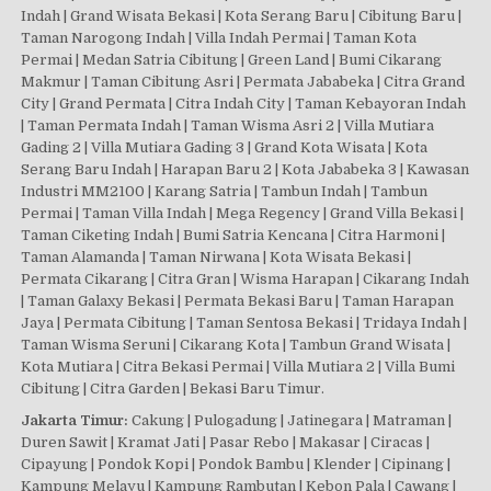
Indah | Grand Wisata Bekasi | Kota Serang Baru | Cibitung Baru |
Taman Narogong Indah | Villa Indah Permai | Taman Kota
Permai | Medan Satria Cibitung | Green Land | Bumi Cikarang
Makmur | Taman Cibitung Asri | Permata Jababeka | Citra Grand
City | Grand Permata | Citra Indah City | Taman Kebayoran Indah
| Taman Permata Indah | Taman Wisma Asri 2 | Villa Mutiara
Gading 2 | Villa Mutiara Gading 3 | Grand Kota Wisata | Kota
Serang Baru Indah | Harapan Baru 2 | Kota Jababeka 3 | Kawasan
Industri MM2100 | Karang Satria | Tambun Indah | Tambun
Permai | Taman Villa Indah | Mega Regency | Grand Villa Bekasi |
Taman Ciketing Indah | Bumi Satria Kencana | Citra Harmoni |
Taman Alamanda | Taman Nirwana | Kota Wisata Bekasi |
Permata Cikarang | Citra Gran | Wisma Harapan | Cikarang Indah
| Taman Galaxy Bekasi | Permata Bekasi Baru | Taman Harapan
Jaya | Permata Cibitung | Taman Sentosa Bekasi | Tridaya Indah |
Taman Wisma Seruni | Cikarang Kota | Tambun Grand Wisata |
Kota Mutiara | Citra Bekasi Permai | Villa Mutiara 2 | Villa Bumi
Cibitung | Citra Garden | Bekasi Baru Timur.
Jakarta Timur:
Cakung | Pulogadung | Jatinegara | Matraman |
Duren Sawit | Kramat Jati | Pasar Rebo | Makasar | Ciracas |
Cipayung | Pondok Kopi | Pondok Bambu | Klender | Cipinang |
Kampung Melayu | Kampung Rambutan | Kebon Pala | Cawang |