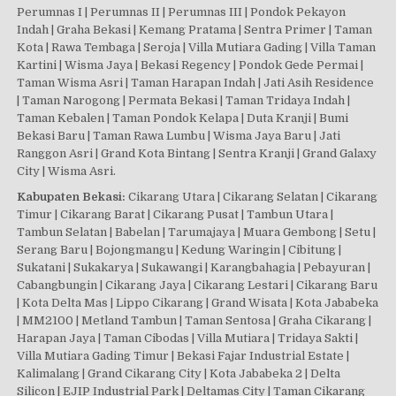
Perumnas I | Perumnas II | Perumnas III | Pondok Pekayon
Indah | Graha Bekasi | Kemang Pratama | Sentra Primer | Taman
Kota | Rawa Tembaga | Seroja | Villa Mutiara Gading | Villa Taman
Kartini | Wisma Jaya | Bekasi Regency | Pondok Gede Permai |
Taman Wisma Asri | Taman Harapan Indah | Jati Asih Residence
| Taman Narogong | Permata Bekasi | Taman Tridaya Indah |
Taman Kebalen | Taman Pondok Kelapa | Duta Kranji | Bumi
Bekasi Baru | Taman Rawa Lumbu | Wisma Jaya Baru | Jati
Ranggon Asri | Grand Kota Bintang | Sentra Kranji | Grand Galaxy
City | Wisma Asri.
Kabupaten Bekasi:
Cikarang Utara | Cikarang Selatan | Cikarang
Timur | Cikarang Barat | Cikarang Pusat | Tambun Utara |
Tambun Selatan | Babelan | Tarumajaya | Muara Gembong | Setu |
Serang Baru | Bojongmangu | Kedung Waringin | Cibitung |
Sukatani | Sukakarya | Sukawangi | Karangbahagia | Pebayuran |
Cabangbungin | Cikarang Jaya | Cikarang Lestari | Cikarang Baru
| Kota Delta Mas | Lippo Cikarang | Grand Wisata | Kota Jababeka
| MM2100 | Metland Tambun | Taman Sentosa | Graha Cikarang |
Harapan Jaya | Taman Cibodas | Villa Mutiara | Tridaya Sakti |
Villa Mutiara Gading Timur | Bekasi Fajar Industrial Estate |
Kalimalang | Grand Cikarang City | Kota Jababeka 2 | Delta
Silicon | EJIP Industrial Park | Deltamas City | Taman Cikarang