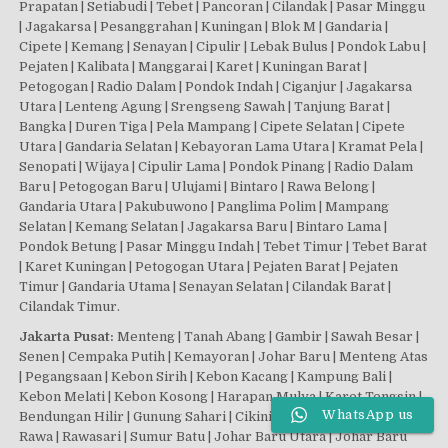
Prapatan | Setiabudi | Tebet | Pancoran | Cilandak | Pasar Minggu
| Jagakarsa | Pesanggrahan | Kuningan | Blok M | Gandaria |
Cipete | Kemang | Senayan | Cipulir | Lebak Bulus | Pondok Labu |
Pejaten | Kalibata | Manggarai | Karet | Kuningan Barat |
Petogogan | Radio Dalam | Pondok Indah | Ciganjur | Jagakarsa
Utara | Lenteng Agung | Srengseng Sawah | Tanjung Barat |
Bangka | Duren Tiga | Pela Mampang | Cipete Selatan | Cipete
Utara | Gandaria Selatan | Kebayoran Lama Utara | Kramat Pela |
Senopati | Wijaya | Cipulir Lama | Pondok Pinang | Radio Dalam
Baru | Petogogan Baru | Ulujami | Bintaro | Rawa Belong |
Gandaria Utara | Pakubuwono | Panglima Polim | Mampang
Selatan | Kemang Selatan | Jagakarsa Baru | Bintaro Lama |
Pondok Betung | Pasar Minggu Indah | Tebet Timur | Tebet Barat
| Karet Kuningan | Petogogan Utara | Pejaten Barat | Pejaten
Timur | Gandaria Utama | Senayan Selatan | Cilandak Barat |
Cilandak Timur.
Jakarta Pusat:
Menteng | Tanah Abang | Gambir | Sawah Besar |
Senen | Cempaka Putih | Kemayoran | Johar Baru | Menteng Atas
| Pegangsaan | Kebon Sirih | Kebon Kacang | Kampung Bali |
Kebon Melati | Kebon Kosong | Harapan Mulya | Karet Tengsin |
WhatsApp us
Bendungan Hilir | Gunung Sahari | Cikini | Kwitang | Kampung
Rawa | Rawasari | Sumur Batu | Johar Baru Utara | Johar Baru