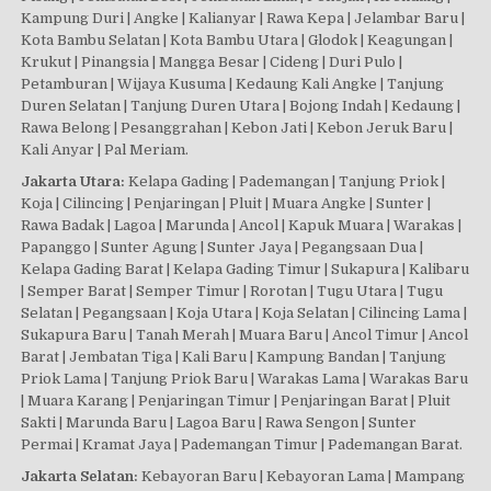
Kampung Duri | Angke | Kalianyar | Rawa Kepa | Jelambar Baru |
Kota Bambu Selatan | Kota Bambu Utara | Glodok | Keagungan |
Krukut | Pinangsia | Mangga Besar | Cideng | Duri Pulo |
Petamburan | Wijaya Kusuma | Kedaung Kali Angke | Tanjung
Duren Selatan | Tanjung Duren Utara | Bojong Indah | Kedaung |
Rawa Belong | Pesanggrahan | Kebon Jati | Kebon Jeruk Baru |
Kali Anyar | Pal Meriam.
Jakarta Utara:
Kelapa Gading | Pademangan | Tanjung Priok |
Koja | Cilincing | Penjaringan | Pluit | Muara Angke | Sunter |
Rawa Badak | Lagoa | Marunda | Ancol | Kapuk Muara | Warakas |
Papanggo | Sunter Agung | Sunter Jaya | Pegangsaan Dua |
Kelapa Gading Barat | Kelapa Gading Timur | Sukapura | Kalibaru
| Semper Barat | Semper Timur | Rorotan | Tugu Utara | Tugu
Selatan | Pegangsaan | Koja Utara | Koja Selatan | Cilincing Lama |
Sukapura Baru | Tanah Merah | Muara Baru | Ancol Timur | Ancol
Barat | Jembatan Tiga | Kali Baru | Kampung Bandan | Tanjung
Priok Lama | Tanjung Priok Baru | Warakas Lama | Warakas Baru
| Muara Karang | Penjaringan Timur | Penjaringan Barat | Pluit
Sakti | Marunda Baru | Lagoa Baru | Rawa Sengon | Sunter
Permai | Kramat Jaya | Pademangan Timur | Pademangan Barat.
Jakarta Selatan:
Kebayoran Baru | Kebayoran Lama | Mampang