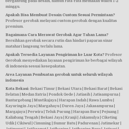
bergantung pada desain, namun rata-rata memakan waktu 1-2
minggu.
Apakah Bisa Membuat Desain Custom Sesuai Permintaan?
Profesor gerobak melayani custom gerobak dengan kualitas
premium.
Bagaimana Cara Merawat Gerobak Agar Tahan Lama?
Bersihkan gerobak secara rutin dan hindari paparan sinar
matahari langsung terlalu lama.
Apakah Tersedia Layanan Pengiriman ke Luar Kota?
Profesor
Gerobak menyediakan layanan pengiriman ke berbagai wilayah
di indonesia sesuai kesepakatan.
Area Layanan Pembuatan gerobak untuk seluruh wilayah
indonesia
Kota Bekasi:
Bekasi Timur | Bekasi Utara | Bekasi Barat | Bekasi
Selatan | Medan Satria | Pondok Gede | Jatiasih | Jatisampurna |
Bantargebang | Mustikajaya | Harapan Indah | Rawa Lumbu |
Kayuringin Jaya | Margahayu | Duren Jaya | Jakasampurna |
Margajaya | Perwira | Teluk Pucung | Harapan Baru | Pejuang |
Kaliabang Tengah | Bekasi Jaya | Kranji | Jakamulya | Ciketing
Udik | Cikiwul | Cimuning | Sumur Batu | Padurenan | Jatimekar |
Jatimurni | Jatikramat | Jatibening | Jatibening Baru | Jatisari |