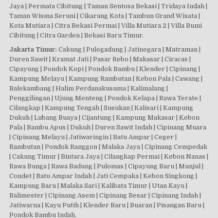
Jaya | Permata Cibitung | Taman Sentosa Bekasi | Tridaya Indah |
Taman Wisma Seruni | Cikarang Kota | Tambun Grand Wisata |
Kota Mutiara | Citra Bekasi Permai | Villa Mutiara 2 | Villa Bumi
Cibitung | Citra Garden | Bekasi Baru Timur.
Jakarta Timur:
Cakung | Pulogadung | Jatinegara | Matraman |
Duren Sawit | Kramat Jati | Pasar Rebo | Makasar | Ciracas |
Cipayung | Pondok Kopi | Pondok Bambu | Klender | Cipinang |
Kampung Melayu | Kampung Rambutan | Kebon Pala | Cawang |
Balekambang | Halim Perdanakusuma | Kalimalang |
Penggilingan | Ujung Menteng | Pondok Kelapa | Rawa Terate |
Cilangkap | Kampung Tengah | Susukan | Kalisari | Kampung
Dukuh | Lubang Buaya | Cijantung | Kampung Makasar | Kebon
Pala | Bambu Apus | Dukuh | Duren Sawit Indah | Cipinang Muara
| Cipinang Melayu | Jatiwaringin | Batu Ampar | Ceger |
Rambutan | Pondok Ranggon | Malaka Jaya | Cipinang Cempedak
| Cakung Timur | Bintara Jaya | Cilangkap Permai | Kebon Nanas |
Rawa Bunga | Rawa Badung | Pulomas | Cipayung Baru | Munjul |
Condet | Batu Ampar Indah | Jati Cempaka | Kebon Singkong |
Kampung Baru | Malaka Sari | Kalibata Timur | Utan Kayu |
Balimester | Cipinang Asem | Cipinang Besar | Cipinang Indah |
Jatiwarna | Kayu Putih | Klender Baru | Buaran | Pisangan Baru |
Pondok Bambu Indah.