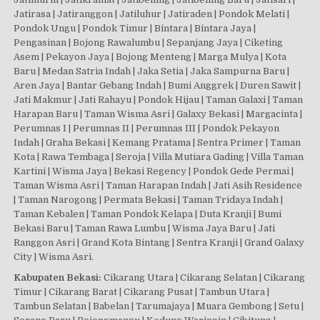
Jatirasa | Jatiranggon | Jatiluhur | Jatiraden | Pondok Melati |
Pondok Ungu | Pondok Timur | Bintara | Bintara Jaya |
Pengasinan | Bojong Rawalumbu | Sepanjang Jaya | Ciketing
Asem | Pekayon Jaya | Bojong Menteng | Marga Mulya | Kota
Baru | Medan Satria Indah | Jaka Setia | Jaka Sampurna Baru |
Aren Jaya | Bantar Gebang Indah | Bumi Anggrek | Duren Sawit |
Jati Makmur | Jati Rahayu | Pondok Hijau | Taman Galaxi | Taman
Harapan Baru | Taman Wisma Asri | Galaxy Bekasi | Margacinta |
Perumnas I | Perumnas II | Perumnas III | Pondok Pekayon
Indah | Graha Bekasi | Kemang Pratama | Sentra Primer | Taman
Kota | Rawa Tembaga | Seroja | Villa Mutiara Gading | Villa Taman
Kartini | Wisma Jaya | Bekasi Regency | Pondok Gede Permai |
Taman Wisma Asri | Taman Harapan Indah | Jati Asih Residence
| Taman Narogong | Permata Bekasi | Taman Tridaya Indah |
Taman Kebalen | Taman Pondok Kelapa | Duta Kranji | Bumi
Bekasi Baru | Taman Rawa Lumbu | Wisma Jaya Baru | Jati
Ranggon Asri | Grand Kota Bintang | Sentra Kranji | Grand Galaxy
City | Wisma Asri.
Kabupaten Bekasi:
Cikarang Utara | Cikarang Selatan | Cikarang
Timur | Cikarang Barat | Cikarang Pusat | Tambun Utara |
Tambun Selatan | Babelan | Tarumajaya | Muara Gembong | Setu |