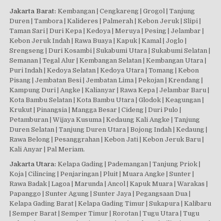
Jakarta Barat:
Kembangan | Cengkareng | Grogol | Tanjung
Duren | Tambora | Kalideres | Palmerah | Kebon Jeruk | Slipi |
Taman Sari | Duri Kepa | Kedoya | Meruya | Pesing | Jelambar |
Kebon Jeruk Indah | Rawa Buaya | Kapuk | Kamal | Joglo |
Srengseng | Duri Kosambi | Sukabumi Utara | Sukabumi Selatan |
Semanan | Tegal Alur | Kembangan Selatan | Kembangan Utara |
Puri Indah | Kedoya Selatan | Kedoya Utara | Tomang | Kebon
Pisang | Jembatan Besi | Jembatan Lima | Pekojan | Krendang |
Kampung Duri | Angke | Kalianyar | Rawa Kepa | Jelambar Baru |
Kota Bambu Selatan | Kota Bambu Utara | Glodok | Keagungan |
Krukut | Pinangsia | Mangga Besar | Cideng | Duri Pulo |
Petamburan | Wijaya Kusuma | Kedaung Kali Angke | Tanjung
Duren Selatan | Tanjung Duren Utara | Bojong Indah | Kedaung |
Rawa Belong | Pesanggrahan | Kebon Jati | Kebon Jeruk Baru |
Kali Anyar | Pal Meriam.
Jakarta Utara:
Kelapa Gading | Pademangan | Tanjung Priok |
Koja | Cilincing | Penjaringan | Pluit | Muara Angke | Sunter |
Rawa Badak | Lagoa | Marunda | Ancol | Kapuk Muara | Warakas |
Papanggo | Sunter Agung | Sunter Jaya | Pegangsaan Dua |
Kelapa Gading Barat | Kelapa Gading Timur | Sukapura | Kalibaru
| Semper Barat | Semper Timur | Rorotan | Tugu Utara | Tugu