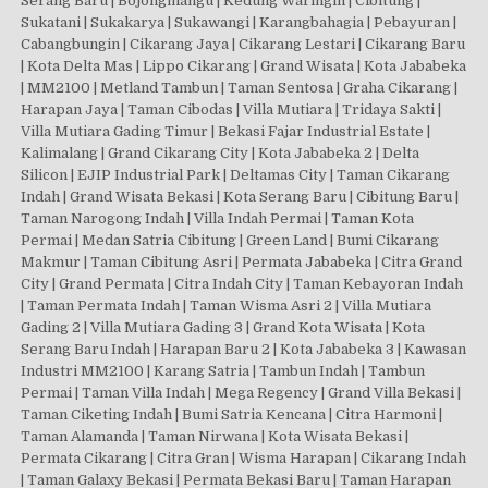
Serang Baru | Bojongmangu | Kedung Waringin | Cibitung |
Sukatani | Sukakarya | Sukawangi | Karangbahagia | Pebayuran |
Cabangbungin | Cikarang Jaya | Cikarang Lestari | Cikarang Baru
| Kota Delta Mas | Lippo Cikarang | Grand Wisata | Kota Jababeka
| MM2100 | Metland Tambun | Taman Sentosa | Graha Cikarang |
Harapan Jaya | Taman Cibodas | Villa Mutiara | Tridaya Sakti |
Villa Mutiara Gading Timur | Bekasi Fajar Industrial Estate |
Kalimalang | Grand Cikarang City | Kota Jababeka 2 | Delta
Silicon | EJIP Industrial Park | Deltamas City | Taman Cikarang
Indah | Grand Wisata Bekasi | Kota Serang Baru | Cibitung Baru |
Taman Narogong Indah | Villa Indah Permai | Taman Kota
Permai | Medan Satria Cibitung | Green Land | Bumi Cikarang
Makmur | Taman Cibitung Asri | Permata Jababeka | Citra Grand
City | Grand Permata | Citra Indah City | Taman Kebayoran Indah
| Taman Permata Indah | Taman Wisma Asri 2 | Villa Mutiara
Gading 2 | Villa Mutiara Gading 3 | Grand Kota Wisata | Kota
Serang Baru Indah | Harapan Baru 2 | Kota Jababeka 3 | Kawasan
Industri MM2100 | Karang Satria | Tambun Indah | Tambun
Permai | Taman Villa Indah | Mega Regency | Grand Villa Bekasi |
Taman Ciketing Indah | Bumi Satria Kencana | Citra Harmoni |
Taman Alamanda | Taman Nirwana | Kota Wisata Bekasi |
Permata Cikarang | Citra Gran | Wisma Harapan | Cikarang Indah
| Taman Galaxy Bekasi | Permata Bekasi Baru | Taman Harapan