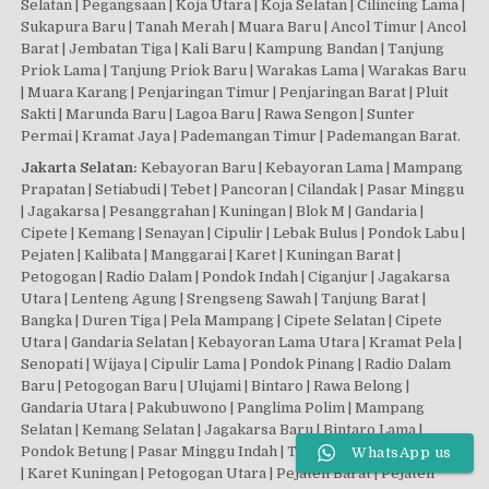
Selatan | Pegangsaan | Koja Utara | Koja Selatan | Cilincing Lama |
Sukapura Baru | Tanah Merah | Muara Baru | Ancol Timur | Ancol
Barat | Jembatan Tiga | Kali Baru | Kampung Bandan | Tanjung
Priok Lama | Tanjung Priok Baru | Warakas Lama | Warakas Baru
| Muara Karang | Penjaringan Timur | Penjaringan Barat | Pluit
Sakti | Marunda Baru | Lagoa Baru | Rawa Sengon | Sunter
Permai | Kramat Jaya | Pademangan Timur | Pademangan Barat.
Jakarta Selatan:
Kebayoran Baru | Kebayoran Lama | Mampang
Prapatan | Setiabudi | Tebet | Pancoran | Cilandak | Pasar Minggu
| Jagakarsa | Pesanggrahan | Kuningan | Blok M | Gandaria |
Cipete | Kemang | Senayan | Cipulir | Lebak Bulus | Pondok Labu |
Pejaten | Kalibata | Manggarai | Karet | Kuningan Barat |
Petogogan | Radio Dalam | Pondok Indah | Ciganjur | Jagakarsa
Utara | Lenteng Agung | Srengseng Sawah | Tanjung Barat |
Bangka | Duren Tiga | Pela Mampang | Cipete Selatan | Cipete
Utara | Gandaria Selatan | Kebayoran Lama Utara | Kramat Pela |
Senopati | Wijaya | Cipulir Lama | Pondok Pinang | Radio Dalam
Baru | Petogogan Baru | Ulujami | Bintaro | Rawa Belong |
Gandaria Utara | Pakubuwono | Panglima Polim | Mampang
Selatan | Kemang Selatan | Jagakarsa Baru | Bintaro Lama |
Pondok Betung | Pasar Minggu Indah | Tebet Timur | Tebet Barat
WhatsApp us
| Karet Kuningan | Petogogan Utara | Pejaten Barat | Pejaten