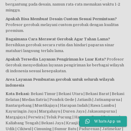
bergantung pada desain, namun rata-rata memakan waktu 1-2
minggu.
Apakah Bisa Membuat Desain Custom Sesuai Permintaan?
Profesor gerobak melayani custom gerobak dengan kualitas
premium.
Bagaimana Cara Merawat Gerobak Agar Tahan Lama?
Bersihkan gerobak secara rutin dan hindari paparan sinar
matahari langsung terlalu lama.
Apakah Tersedia Layanan Pengiriman ke Luar Kota?
Profesor
Gerobak menyediakan layanan pengiriman ke berbagai wilayah
di indonesia sesuai kesepakatan.
Area Layanan Pembuatan gerobak untuk seluruh wilayah
indonesia
Kota Bekasi:
Bekasi Timur | Bekasi Utara | Bekasi Barat | Bekasi
Selatan | Medan Satria | Pondok Gede | Jatiasih | Jatisampurna |
Bantargebang | Mustikajaya | Harapan Indah | Rawa Lumbu |
Kayuringin Jaya | Margahayu | Duren Jaya | Jakasampurna |
Margajaya | Perwira | Teluk Pucung | Harapan Baru | Pejuang |
WhatsApp us
Kaliabang Tengah | Bekasi Jaya | Kranji | Jakamulya | Ciketing
Udik | Cikiwul | Cimuning | Sumur Batu | Padurenan | Jatimekar |