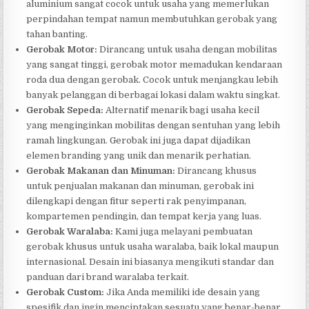
aluminium sangat cocok untuk usaha yang memerlukan
perpindahan tempat namun membutuhkan gerobak yang
tahan banting.
Gerobak Motor:
Dirancang untuk usaha dengan mobilitas
yang sangat tinggi, gerobak motor memadukan kendaraan
roda dua dengan gerobak. Cocok untuk menjangkau lebih
banyak pelanggan di berbagai lokasi dalam waktu singkat.
Gerobak Sepeda:
Alternatif menarik bagi usaha kecil
yang menginginkan mobilitas dengan sentuhan yang lebih
ramah lingkungan. Gerobak ini juga dapat dijadikan
elemen branding yang unik dan menarik perhatian.
Gerobak Makanan dan Minuman:
Dirancang khusus
untuk penjualan makanan dan minuman, gerobak ini
dilengkapi dengan fitur seperti rak penyimpanan,
kompartemen pendingin, dan tempat kerja yang luas.
Gerobak Waralaba:
Kami juga melayani pembuatan
gerobak khusus untuk usaha waralaba, baik lokal maupun
internasional. Desain ini biasanya mengikuti standar dan
panduan dari brand waralaba terkait.
Gerobak Custom:
Jika Anda memiliki ide desain yang
spesifik dan ingin menciptakan sesuatu yang benar-benar