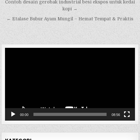
Navigasi
Contoh desain gerobak industrial besi ekspos untuk kedai
pos
kopi →
← Etalase Bubur Ayam Mungil – Hemat Tempat & Praktis
Pemutar
Video
00:00
08:56