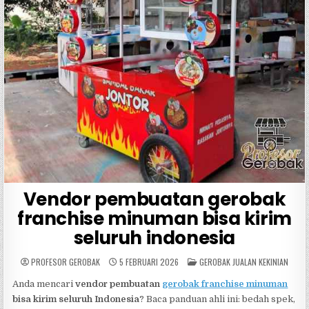
Vendor pembuatan gerobak
franchise minuman bisa kirim
seluruh indonesia
POSTED
PROFESOR GEROBAK
5 FEBRUARI 2026
GEROBAK JUALAN KEKINIAN
IN
Anda mencari
vendor pembuatan
gerobak franchise minuman
bisa kirim seluruh Indonesia
? Baca panduan ahli ini: bedah spek,