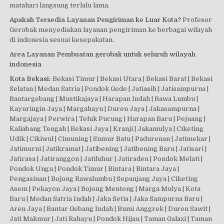
matahari langsung terlalu lama.
Apakah Tersedia Layanan Pengiriman ke Luar Kota?
Profesor
Gerobak menyediakan layanan pengiriman ke berbagai wilayah
di indonesia sesuai kesepakatan.
Area Layanan Pembuatan gerobak untuk seluruh wilayah
indonesia
Kota Bekasi:
Bekasi Timur | Bekasi Utara | Bekasi Barat | Bekasi
Selatan | Medan Satria | Pondok Gede | Jatiasih | Jatisampurna |
Bantargebang | Mustikajaya | Harapan Indah | Rawa Lumbu |
Kayuringin Jaya | Margahayu | Duren Jaya | Jakasampurna |
Margajaya | Perwira | Teluk Pucung | Harapan Baru | Pejuang |
Kaliabang Tengah | Bekasi Jaya | Kranji | Jakamulya | Ciketing
Udik | Cikiwul | Cimuning | Sumur Batu | Padurenan | Jatimekar |
Jatimurni | Jatikramat | Jatibening | Jatibening Baru | Jatisari |
Jatirasa | Jatiranggon | Jatiluhur | Jatiraden | Pondok Melati |
Pondok Ungu | Pondok Timur | Bintara | Bintara Jaya |
Pengasinan | Bojong Rawalumbu | Sepanjang Jaya | Ciketing
Asem | Pekayon Jaya | Bojong Menteng | Marga Mulya | Kota
Baru | Medan Satria Indah | Jaka Setia | Jaka Sampurna Baru |
Aren Jaya | Bantar Gebang Indah | Bumi Anggrek | Duren Sawit |
Jati Makmur | Jati Rahayu | Pondok Hijau | Taman Galaxi | Taman