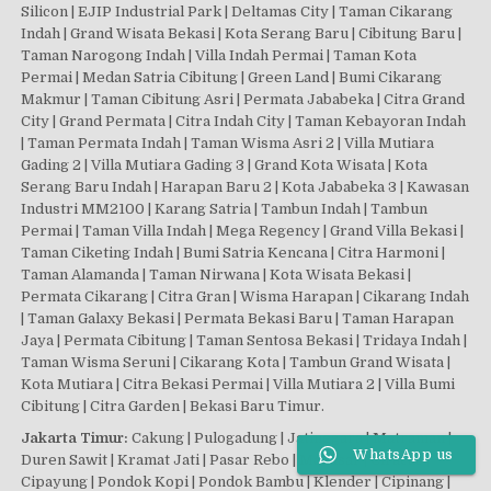
Silicon | EJIP Industrial Park | Deltamas City | Taman Cikarang
Indah | Grand Wisata Bekasi | Kota Serang Baru | Cibitung Baru |
Taman Narogong Indah | Villa Indah Permai | Taman Kota
Permai | Medan Satria Cibitung | Green Land | Bumi Cikarang
Makmur | Taman Cibitung Asri | Permata Jababeka | Citra Grand
City | Grand Permata | Citra Indah City | Taman Kebayoran Indah
| Taman Permata Indah | Taman Wisma Asri 2 | Villa Mutiara
Gading 2 | Villa Mutiara Gading 3 | Grand Kota Wisata | Kota
Serang Baru Indah | Harapan Baru 2 | Kota Jababeka 3 | Kawasan
Industri MM2100 | Karang Satria | Tambun Indah | Tambun
Permai | Taman Villa Indah | Mega Regency | Grand Villa Bekasi |
Taman Ciketing Indah | Bumi Satria Kencana | Citra Harmoni |
Taman Alamanda | Taman Nirwana | Kota Wisata Bekasi |
Permata Cikarang | Citra Gran | Wisma Harapan | Cikarang Indah
| Taman Galaxy Bekasi | Permata Bekasi Baru | Taman Harapan
Jaya | Permata Cibitung | Taman Sentosa Bekasi | Tridaya Indah |
Taman Wisma Seruni | Cikarang Kota | Tambun Grand Wisata |
Kota Mutiara | Citra Bekasi Permai | Villa Mutiara 2 | Villa Bumi
Cibitung | Citra Garden | Bekasi Baru Timur.
Jakarta Timur:
Cakung | Pulogadung | Jatinegara | Matraman |
WhatsApp us
Duren Sawit | Kramat Jati | Pasar Rebo | Makasar | Ciracas |
Cipayung | Pondok Kopi | Pondok Bambu | Klender | Cipinang |