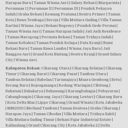
Harapan Baru | Taman Wisma Asri | Galaxy Bekasi | Margacinta |
Perumnas I | Perumnas II | Perumnas III | Pondok Pekayon
Indah | Graha Bekasi | Kemang Pratama | Sentra Primer | Taman
Kota | Rawa Tembaga | Seroja | Villa Mutiara Gading | Villa Taman
Kartini | Wisma Jaya | Bekasi Regency | Pondok Gede Permai |
Taman Wisma Asri | Taman Harapan Indah | Jati Asih Residence
| Taman Narogong | Permata Bekasi | Taman Tridaya Indah |
Taman Kebalen | Taman Pondok Kelapa | Duta Kranji | Bumi
Bekasi Baru | Taman Rawa Lumbu | Wisma Jaya Baru | Jati
Ranggon Asri | Grand Kota Bintang | Sentra Kranji | Grand Galaxy
City | Wisma Asri.
Kabupaten Bekasi:
Cikarang Utara | Cikarang Selatan | Cikarang
Timur | Cikarang Barat | Cikarang Pusat | Tambun Utara |
Tambun Selatan | Babelan | Tarumajaya | Muara Gembong | Setu |
Serang Baru | Bojongmangu | Kedung Waringin | Cibitung |
Sukatani | Sukakarya | Sukawangi | Karangbahagia | Pebayuran |
Cabangbungin | Cikarang Jaya | Cikarang Lestari | Cikarang Baru
| Kota Delta Mas | Lippo Cikarang | Grand Wisata | Kota Jababeka
| MM2100 | Metland Tambun | Taman Sentosa | Graha Cikarang |
Harapan Jaya | Taman Cibodas | Villa Mutiara | Tridaya Sakti |
Villa Mutiara Gading Timur | Bekasi Fajar Industrial Estate |
Kalimalang | Grand Cikarang City | Kota Jababeka 2 | Delta