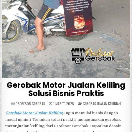
Gerobak Motor Jualan Keliling
Solusi Bisnis Praktis
POSTED
PROFESOR GEROBAK
1 MARET 2025
GEROBAK JUALAN KEKINIAN
IN
Gerobak Motor Jualan Keliling
-Ingin memulai bisnis dengan
modal minim? Temukan solusi praktis menggunakan
gerobak
motor jualan keliling
dari Profesor Gerobak. Dapatkan desain