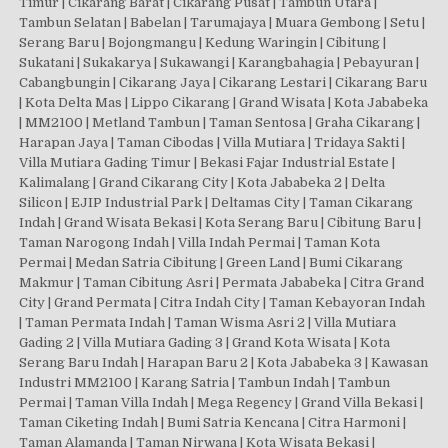
Timur | Cikarang Barat | Cikarang Pusat | Tambun Utara |
Tambun Selatan | Babelan | Tarumajaya | Muara Gembong | Setu |
Serang Baru | Bojongmangu | Kedung Waringin | Cibitung |
Sukatani | Sukakarya | Sukawangi | Karangbahagia | Pebayuran |
Cabangbungin | Cikarang Jaya | Cikarang Lestari | Cikarang Baru
| Kota Delta Mas | Lippo Cikarang | Grand Wisata | Kota Jababeka
| MM2100 | Metland Tambun | Taman Sentosa | Graha Cikarang |
Harapan Jaya | Taman Cibodas | Villa Mutiara | Tridaya Sakti |
Villa Mutiara Gading Timur | Bekasi Fajar Industrial Estate |
Kalimalang | Grand Cikarang City | Kota Jababeka 2 | Delta
Silicon | EJIP Industrial Park | Deltamas City | Taman Cikarang
Indah | Grand Wisata Bekasi | Kota Serang Baru | Cibitung Baru |
Taman Narogong Indah | Villa Indah Permai | Taman Kota
Permai | Medan Satria Cibitung | Green Land | Bumi Cikarang
Makmur | Taman Cibitung Asri | Permata Jababeka | Citra Grand
City | Grand Permata | Citra Indah City | Taman Kebayoran Indah
| Taman Permata Indah | Taman Wisma Asri 2 | Villa Mutiara
Gading 2 | Villa Mutiara Gading 3 | Grand Kota Wisata | Kota
Serang Baru Indah | Harapan Baru 2 | Kota Jababeka 3 | Kawasan
Industri MM2100 | Karang Satria | Tambun Indah | Tambun
Permai | Taman Villa Indah | Mega Regency | Grand Villa Bekasi |
Taman Ciketing Indah | Bumi Satria Kencana | Citra Harmoni |
Taman Alamanda | Taman Nirwana | Kota Wisata Bekasi |