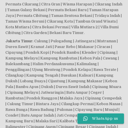
Permata Cikarang | Citra Gran | Wisma Harapan | Cikarang Indah
| Taman Galaxy Bekasi | Permata Bekasi Baru | Taman Harapan
Jaya | Permata Cibitung | Taman Sentosa Bekasi | Tridaya Indah |
Taman Wisma Seruni | Cikarang Kota | Tambun Grand Wisata |
Kota Mutiara | Citra Bekasi Permai | Villa Mutiara 2 | Villa Bumi
Cibitung | Citra Garden | Bekasi Baru Timur.
Jakarta Timur:
Cakung | Pulogadung | Jatinegara | Matraman |
Duren Sawit | Kramat Jati | Pasar Rebo | Makasar | Ciracas |
Cipayung | Pondok Kopi | Pondok Bambu | Klender | Cipinang |
Kampung Melayu | Kampung Rambutan | Kebon Pala | Cawang |
Balekambang | Halim Perdanakusuma | Kalimalang |
Penggilingan | Ujung Menteng | Pondok Kelapa | Rawa Terate |
Cilangkap | Kampung Tengah | Susukan | Kalisari | Kampung
Dukuh | Lubang Buaya | Cijantung | Kampung Makasar | Kebon
Pala | Bambu Apus | Dukuh | Duren Sawit Indah | Cipinang Muara
| Cipinang Melayu | Jatiwaringin | Batu Ampar | Ceger |
Rambutan | Pondok Ranggon | Malaka Jaya | Cipinang Cempedak
| Cakung Timur | Bintara Jaya | Cilangkap Permai | Kebon Nanas |
Rawa Bunga | Rawa Badung | Pulomas | Cipayung Baru | Munjul |
Condet | Batu Ampar Indah | Jati Cempaka | Kebon Singkong |
WhatsApp us
Kampung Baru | Malaka Sari | Kalibata Timur | Utan Kayu |
Balimester | Cipinang Asem | Cipinang Besar | Cipinang Indah |