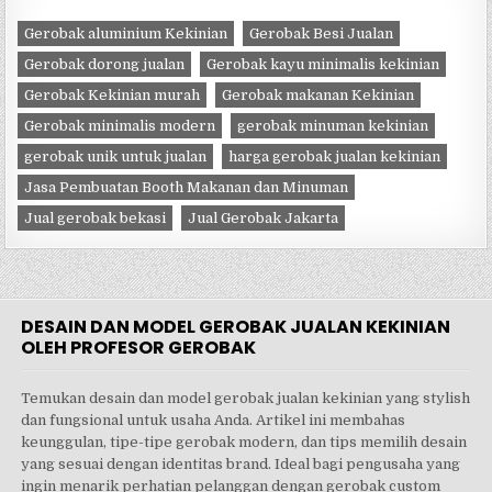
Gerobak aluminium Kekinian
Gerobak Besi Jualan
Gerobak dorong jualan
Gerobak kayu minimalis kekinian
Gerobak Kekinian murah
Gerobak makanan Kekinian
Gerobak minimalis modern
gerobak minuman kekinian
gerobak unik untuk jualan
harga gerobak jualan kekinian
Jasa Pembuatan Booth Makanan dan Minuman
Jual gerobak bekasi
Jual Gerobak Jakarta
DESAIN DAN MODEL GEROBAK JUALAN KEKINIAN
OLEH PROFESOR GEROBAK
Temukan desain dan model gerobak jualan kekinian yang stylish
dan fungsional untuk usaha Anda. Artikel ini membahas
keunggulan, tipe-tipe gerobak modern, dan tips memilih desain
yang sesuai dengan identitas brand. Ideal bagi pengusaha yang
ingin menarik perhatian pelanggan dengan gerobak custom