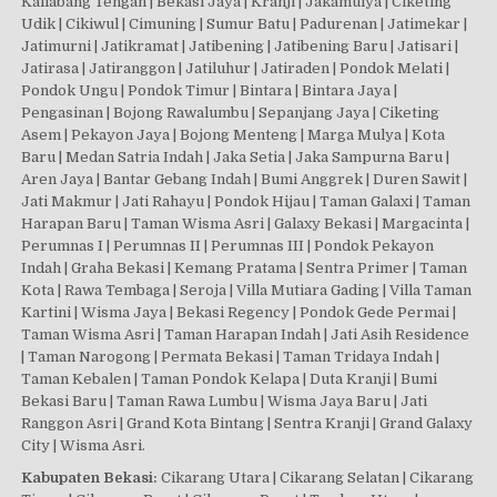
Kaliabang Tengah | Bekasi Jaya | Kranji | Jakamulya | Ciketing
Udik | Cikiwul | Cimuning | Sumur Batu | Padurenan | Jatimekar |
Jatimurni | Jatikramat | Jatibening | Jatibening Baru | Jatisari |
Jatirasa | Jatiranggon | Jatiluhur | Jatiraden | Pondok Melati |
Pondok Ungu | Pondok Timur | Bintara | Bintara Jaya |
Pengasinan | Bojong Rawalumbu | Sepanjang Jaya | Ciketing
Asem | Pekayon Jaya | Bojong Menteng | Marga Mulya | Kota
Baru | Medan Satria Indah | Jaka Setia | Jaka Sampurna Baru |
Aren Jaya | Bantar Gebang Indah | Bumi Anggrek | Duren Sawit |
Jati Makmur | Jati Rahayu | Pondok Hijau | Taman Galaxi | Taman
Harapan Baru | Taman Wisma Asri | Galaxy Bekasi | Margacinta |
Perumnas I | Perumnas II | Perumnas III | Pondok Pekayon
Indah | Graha Bekasi | Kemang Pratama | Sentra Primer | Taman
Kota | Rawa Tembaga | Seroja | Villa Mutiara Gading | Villa Taman
Kartini | Wisma Jaya | Bekasi Regency | Pondok Gede Permai |
Taman Wisma Asri | Taman Harapan Indah | Jati Asih Residence
| Taman Narogong | Permata Bekasi | Taman Tridaya Indah |
Taman Kebalen | Taman Pondok Kelapa | Duta Kranji | Bumi
Bekasi Baru | Taman Rawa Lumbu | Wisma Jaya Baru | Jati
Ranggon Asri | Grand Kota Bintang | Sentra Kranji | Grand Galaxy
City | Wisma Asri.
Kabupaten Bekasi:
Cikarang Utara | Cikarang Selatan | Cikarang