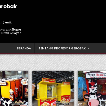
erobak
h ) unik
ngerang,Bogor
eluruh wilayah
BERANDA
TENTANG PROFESOR GEROBAK