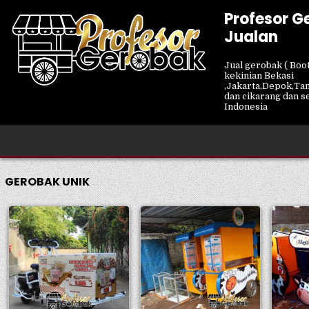
Skip
Profesor G
to
Jualan
content
Jual gerobak ( Boot
kekinian Bekasi
,Jakarta,Depok,Ta
dan cikarang dan s
Indonesia
GEROBAK UNIK