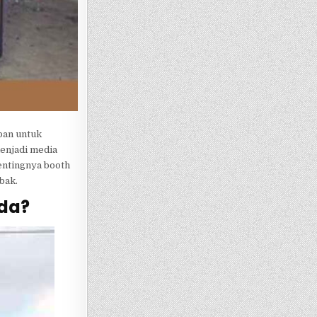
ban untuk
menjadi media
entingnya booth
bak.
nda?