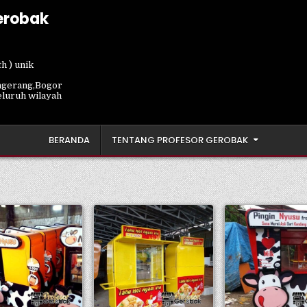
erobak
h ) unik
ngerang,Bogor
eluruh wilayah
BERANDA
TENTANG PROFESOR GEROBAK