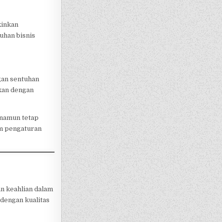
kinkan
uhan bisnis
gan sentuhan
kan dengan
 namun tetap
am pengaturan
an keahlian dalam
dengan kualitas