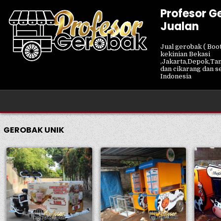
Skip
Profesor G
to
Jualan
content
Jual gerobak ( Boot
kekinian Bekasi
,Jakarta,Depok,Ta
dan cikarang dan s
Indonesia
GEROBAK UNIK