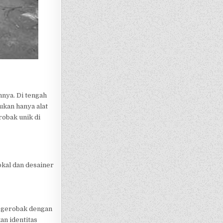
nnya. Di tengah
ukan hanya alat
robak unik di
lokal dan desainer
, gerobak dengan
n identitas