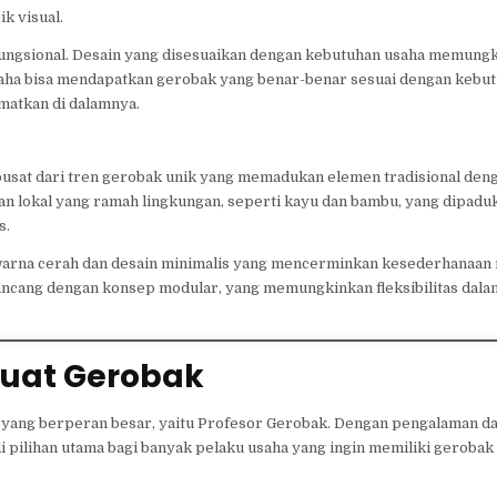
k visual.
 fungsional. Desain yang disesuaikan dengan kebutuhan usaha memung
u usaha bisa mendapatkan gerobak yang benar-benar sesuai dengan kebut
sematkan di dalamnya.
 pusat dari tren gerobak unik yang memadukan elemen tradisional den
n lokal yang ramah lingkungan, seperti kayu dan bambu, yang dipadu
s.
-warna cerah dan desain minimalis yang mencerminkan kesederhanaan
dirancang dengan konsep modular, yang memungkinkan fleksibilitas dal
 Buat Gerobak
ng yang berperan besar, yaitu Profesor Gerobak. Dengan pengalaman d
pilihan utama bagi banyak pelaku usaha yang ingin memiliki gerobak 