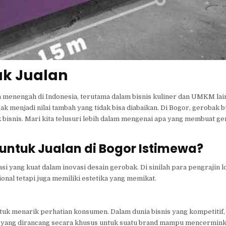
uk Jualan
n menengah di Indonesia, terutama dalam bisnis kuliner dan UMKM lai
k menjadi nilai tambah yang tidak bisa diabaikan. Di Bogor, gerobak b
k bisnis. Mari kita telusuri lebih dalam mengenai apa yang membuat ge
ntuk Jualan di Bogor Istimewa?
asi yang kuat dalam inovasi desain gerobak. Di sinilah para pengrajin 
nal tetapi juga memiliki estetika yang memikat.
uk menarik perhatian konsumen. Dalam dunia bisnis yang kompetitif
k yang dirancang secara khusus untuk suatu brand mampu mencerminka