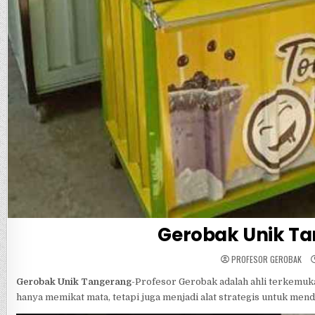
Gerobak Unik Ta
PROFESOR GEROBAK
Gerobak Unik Tangerang
-Profesor Gerobak adalah ahli terkemuka
hanya memikat mata, tetapi juga menjadi alat strategis untuk men