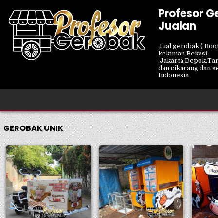
Skip
Profesor G
to
Jualan
content
Jual gerobak ( Boot
kekinian Bekasi
,Jakarta,Depok,Ta
dan cikarang dan s
Indonesia
GEROBAK UNIK