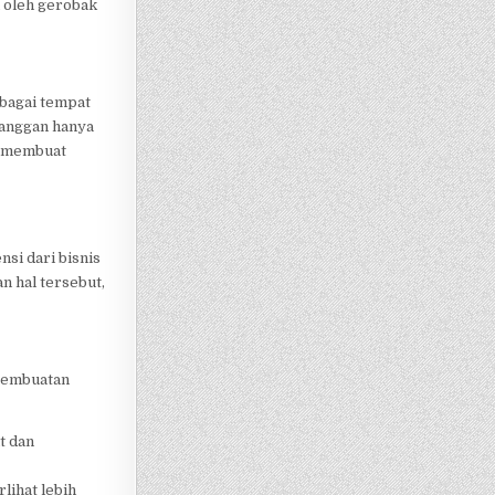
n oleh gerobak
ebagai tempat
langgan hanya
g membuat
si dari bisnis
n hal tersebut,
 pembuatan
t dan
lihat lebih