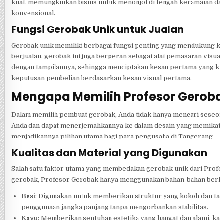
kuat, memungkinkan bisnis untuk menonjol di tengah keramaian da
konvensional.
Fungsi Gerobak Unik untuk Jualan
Gerobak unik memiliki berbagai fungsi penting yang mendukung keb
berjualan, gerobak ini juga berperan sebagai alat pemasaran visu
dengan tampilannya, sehingga menciptakan kesan pertama yang ku
keputusan pembelian berdasarkan kesan visual pertama.
Mengapa Memilih Profesor Gerob
Dalam memilih pembuat gerobak, Anda tidak hanya mencari seseor
Anda dan dapat menerjemahkannya ke dalam desain yang memikat
menjadikannya pilihan utama bagi para pengusaha di Tangerang.
Kualitas dan Material yang Digunakan
Salah satu faktor utama yang membedakan gerobak unik dari Prof
gerobak, Profesor Gerobak hanya menggunakan bahan-bahan berkual
Besi
: Digunakan untuk memberikan struktur yang kokoh dan t
penggunaan jangka panjang tanpa mengorbankan stabilitas.
Kayu
: Memberikan sentuhan estetika yang hangat dan alami, k