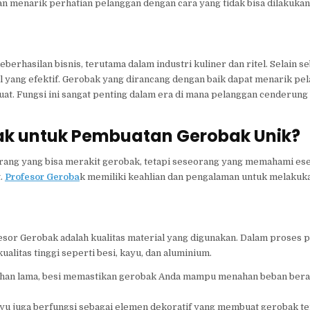
n menarik perhatian pelanggan dengan cara yang tidak bisa dilakuka
erhasilan bisnis, terutama dalam industri kuliner dan ritel. Selain s
al yang efektif. Gerobak yang dirancang dengan baik dapat menarik pe
at. Fungsi ini sangat penting dalam era di mana pelanggan cenderun
ak untuk Pembuatan Gerobak Unik?
ang yang bisa merakit gerobak, tetapi seseorang yang memahami esen
.
Profesor Geroba
k memiliki keahlian dan pengalaman untuk melakuka
esor Gerobak adalah kualitas material yang digunakan. Dalam proses
itas tinggi seperti besi, kayu, dan aluminium.
ahan lama, besi memastikan gerobak Anda mampu menahan beban bera
ayu juga berfungsi sebagai elemen dekoratif yang membuat gerobak ter